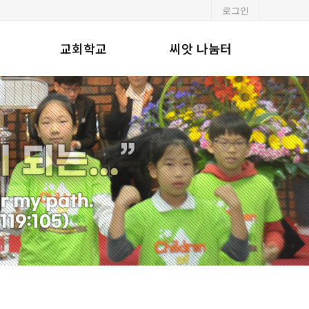
로그인
교회학교
씨앗 나눔터
유·초등부
알려드립니다
중·고등부
포토갤러리
청년부
행사일정
교회주보
강단기도문