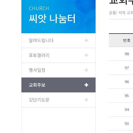
CHURCH
샬롬! 저희 교
씨앗 나눔터
알려드립니다
번호
98
포토갤러리
97
행사일정
96
교회주보
95
강단기도문
94
93