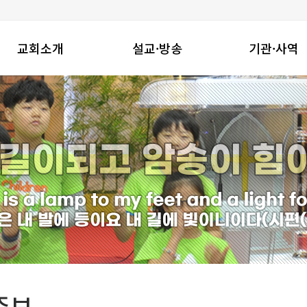
교회소개
설교·방송
기관·사역
창동진실교회는
주일설교
기관
교회연혁
수요밤예배
지역사회와함께
예배안내
금요밤기도회
선교사역
섬기는 이들
온라인성경공부
찾아오시는길
특별영상
주보