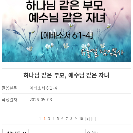
하나님 같은 부모, 예수님 같은 자녀
말씀본문
에베소서 6:1~4
작성일자
2026-05-03
1
2
3
4
5
6
7
8
9
10