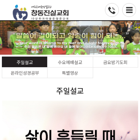
주일설교
수요예배설교
금요밤기도회
온라인성경공부
특별영상
주일설교