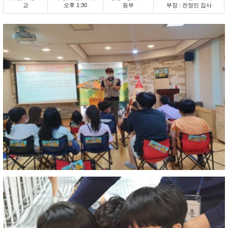
교
오후 1:30
등부
부장 : 전정민 집사