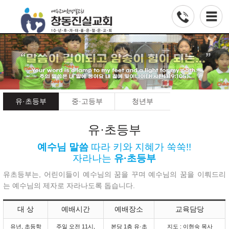
유·초등부
중·고등부
청년부
유·초등부
예수님 말씀
따라 키와 지혜가 쑥쑥!!
자라나는
유·초등부
유초등부는, 어린이들이 예수님의 꿈을 꾸며 예수님의 꿈을 이뤄드리
는 예수님의 제자로 자라나도록 돕습니다.
대 상
예배시간
예배장소
교육담당
유년, 초등학
주일 오전 11시,
본당 1층 유·초
지도 : 이현숙 목사