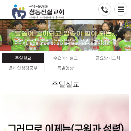
주일설교
수요예배설교
금요밤기도회
온라인성경공부
특별영상
주일설교