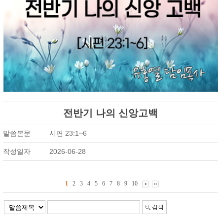
전반기 나의 신앙고백
말씀본문
시편 23:1~6
작성일자
2026-06-28
1
2
3
4
5
6
7
8
9
10