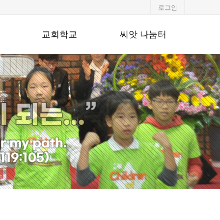
로그인
교회학교
씨앗 나눔터
유·초등부
알려드립니다
중·고등부
포토갤러리
청년부
행사일정
교회주보
강단기도문