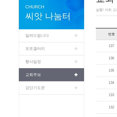
CHURCH
샬롬! 저희 
씨앗 나눔터
번호
알려드립니다
137
포토갤러리
136
행사일정
135
교회주보
134
강단기도문
133
132