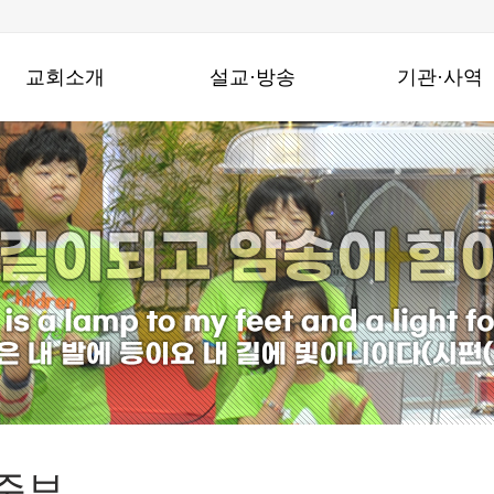
교회소개
설교·방송
기관·사역
창동진실교회는
주일설교
기관
교회연혁
수요밤예배
지역사회와함께
예배안내
금요밤기도회
선교사역
섬기는 이들
온라인성경공부
찾아오시는길
특별영상
주보