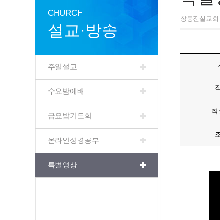
CHURCH
창동진실교회 
설교·방송
주일설교
수요밤예배
작
금요밤기도회
온라인성경공부
특별영상