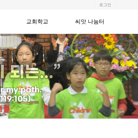
로그인
교회학교
씨앗 나눔터
유·초등부
알려드립니다
중·고등부
포토갤러리
청년부
행사일정
교회주보
강단기도문