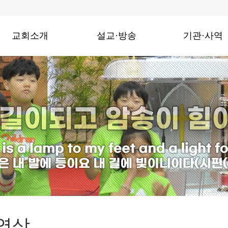
교회소개
설교·방송
기관·사역
창동진실교회는
주일설교
기관
교회연혁
수요밤예배
지역사회와함께
예배안내
금요밤기도회
선교사역
섬기는 이들
온라인성경공부
찾아오시는길
특별영상
영상