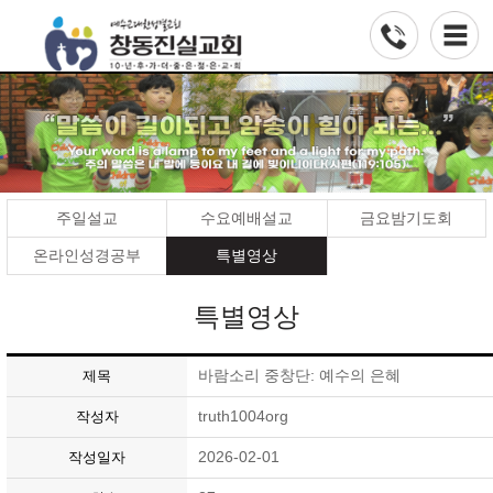
주일설교
수요예배설교
금요밤기도회
온라인성경공부
특별영상
특별영상
바람소리 중창단: 예수의 은혜
제목
truth1004org
작성자
2026-02-01
작성일자