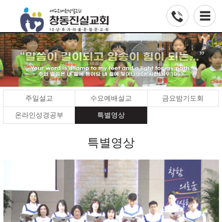
주일설교
수요예배설교
금요밤기도회
온라인성경공부
특별영상
특별영상