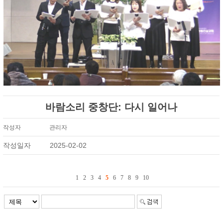
바람소리 중창단: 다시 일어나
작성자
관리자
작성일자
2025-02-02
1
2
3
4
5
6
7
8
9
10