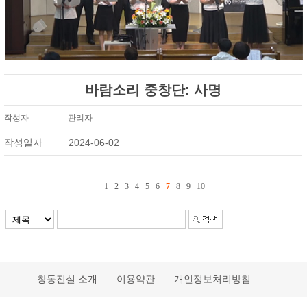
바람소리 중창단: 사명
작성자
관리자
작성일자
2024-06-02
1
2
3
4
5
6
7
8
9
10
창동진실 소개
이용약관
개인정보처리방침