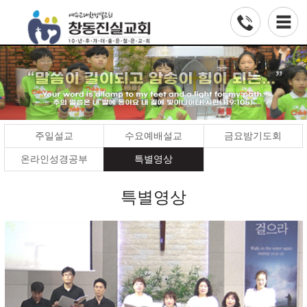
주일설교
수요예배설교
금요밤기도회
온라인성경공부
특별영상
특별영상