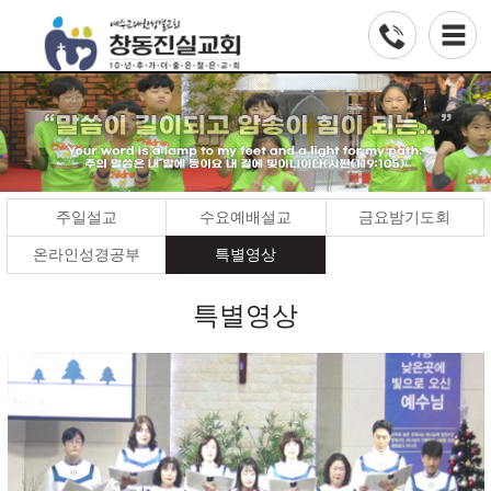
주일설교
수요예배설교
금요밤기도회
온라인성경공부
특별영상
특별영상