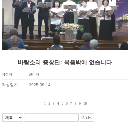
바람소리 중창단: 복음밖에 없습니다
작성자
관리자
작성일자
2025-09-14
1
2
3
4
5
6
7
8
9
10