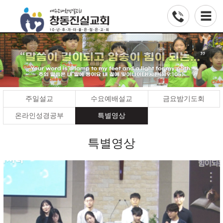
주일설교
수요예배설교
금요밤기도회
온라인성경공부
특별영상
특별영상