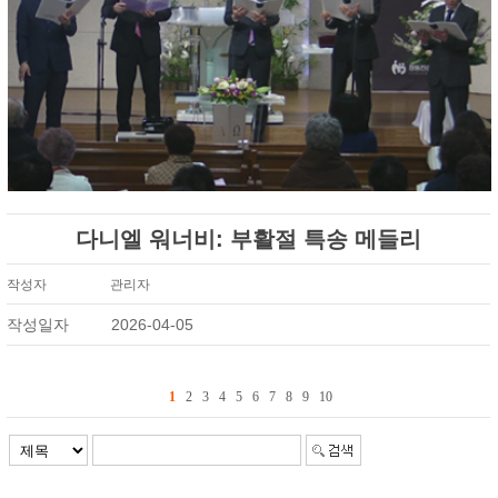
다니엘 워너비: 부활절 특송 메들리
작성자
관리자
작성일자
2026-04-05
1
2
3
4
5
6
7
8
9
10