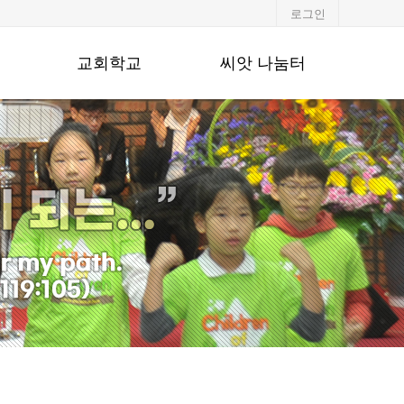
로그인
교회학교
씨앗 나눔터
유·초등부
알려드립니다
중·고등부
포토갤러리
청년부
행사일정
교회주보
강단기도문