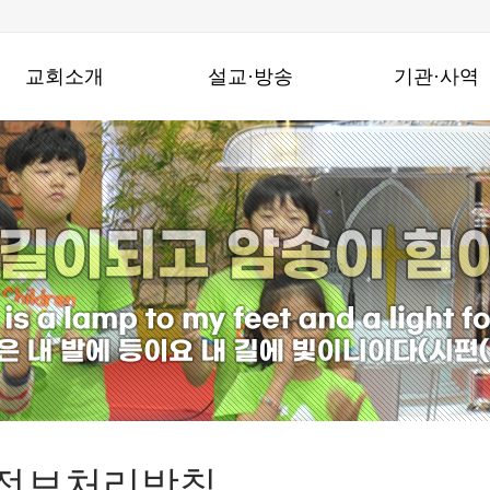
교회소개
설교·방송
기관·사역
창동진실교회는
주일설교
기관
교회연혁
수요밤예배
지역사회와함께
예배안내
금요밤기도회
선교사역
섬기는 이들
온라인성경공부
찾아오시는길
특별영상
정보처리방침